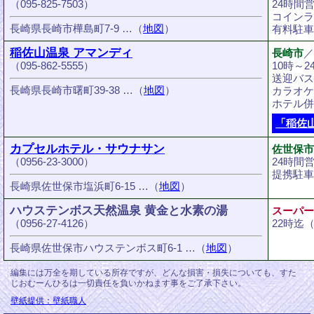
（095-825-7503）
24時間
コインラ
長崎県長崎市樺島町7-9 …（
地図
）
有料駐車
稲佐山温泉 アマンディ
長崎市
（095-862-5555）
10時～
送迎バス
長崎県長崎市曙町39-38 …（
地図
）
カラオケ
ホテル併
「稲佐
カプセルホテル・サウナサン
佐世保市
（0956-23-3000）
24時間
提携駐車
長崎県佐世保市塩浜町6-15 …（
地図
）
ハウステンボス天然温泉 黄金と水素の湯
スーパー
（0956-27-4126）
22時迄
長崎県佐世保市ハウステンボス町6-1 …（
地図
）
編集には万全を期している所存ですが、どんな損害・損失についても、すた
じおむーんひるは一切責任を負いかねます事をご了承下さい。
壁紙提供：壁紙職人