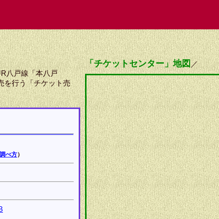
「チケットセンター」地図
／
JR八戸線「本八戸
売を行う「チケット売
調べ方
）
B