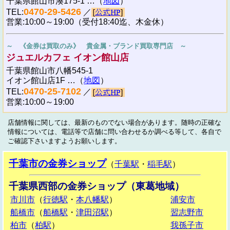
千葉県館山市湊175-1 …（
地図
）
0470-29-5426
TEL:
／
営業:10:00～19:00（受付18:40迄、木金休）
～ 《金券は買取のみ》 貴金属・ブランド買取専門店 ～
ジュエルカフェ イオン館山店
千葉県館山市八幡545-1
イオン館山店1F …（
地図
）
0470-25-7102
TEL:
／
営業:10:00～19:00
店舗情報に関しては、最新のものでない場合があります。随時の正確な
情報については、電話等で店舗に問い合わせるか調べる等して、各自で
ご確認下さいますようお願いします。
千葉市の金券ショップ
（
千葉駅
・
稲毛駅
）
千葉県西部の金券ショップ（東葛地域）
市川市
（
行徳駅
・
本八幡駅
）
浦安市
船橋市
（
船橋駅
・
津田沼駅
）
習志野市
柏市
（
柏駅
）
我孫子市