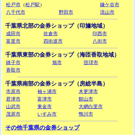
松戸市
（
松戸駅
）
鎌ケ谷市
八千代市
野田市
流山市
千葉県北部の金券ショップ（印旛地域）
成田市
佐倉市
印西市
富里市
四街道市
八街市
千葉県東部の金券ショップ（海匝香取地域）
銚子市
旭市
匝瑳市
香取市
千葉県南部の金券ショップ（房総半島）
市原市
袖ヶ浦市
木更津市
君津市
富津市
館山市
山武市
東金市
大網白里市
茂原市
いすみ市
鴨川市
その他千葉県の金券ショップ