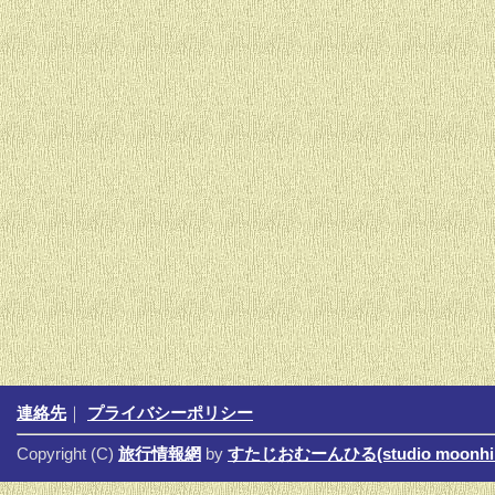
連絡先
｜
プライバシーポリシー
Copyright (C)
旅行情報網
by
すたじおむーんひる(studio moonhil