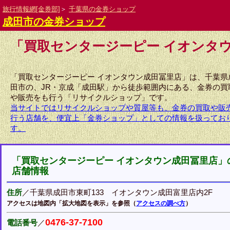
旅行情報網[金券部]
＞
千葉県の金券ショップ
成田市の金券ショップ
「買取センタージーピー イオンタ
「買取センタージーピー イオンタウン成田冨里店」は、千葉県
田市の、JR・京成「成田駅」から徒歩範囲内にある、金券の買
や販売をも行う「リサイクルショップ」です。
当サイトではリサイクルショップや質屋等も、金券の買取や販
行う店舗を、便宜上「金券ショップ」としての情報を扱ってお
す。
「買取センタージーピー イオンタウン成田冨里店」
店舗情報
住所
／千葉県成田市東町133 イオンタウン成田富里店内2F
アクセスは地図内「拡大地図を表示」を参照（
アクセスの調べ方
）
0476-37-7100
電話番号
／