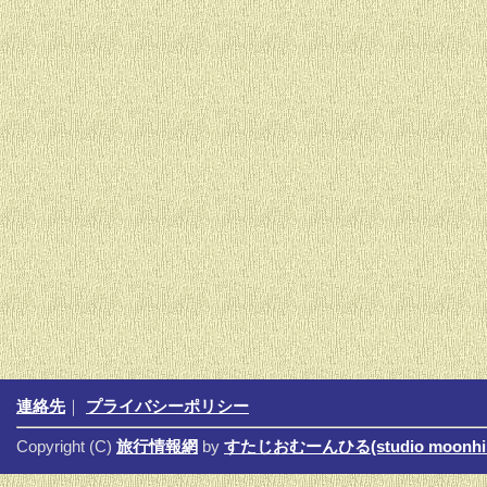
連絡先
｜
プライバシーポリシー
Copyright (C)
旅行情報網
by
すたじおむーんひる(studio moonhil