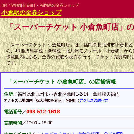
旅行情報網[金券部]
＞
福岡県の金券ショップ
小倉駅の金券ショップ
「スーパーチケット 小倉魚町店」
「スーパーチケット 小倉魚町店」は、福岡県北九州市小倉北区
の、JR鹿児島本線・新幹線・北九州モノレール「小倉駅」から
歩範囲内にある、金券の買取や販売を行う「チケット売買専門
です。
「スーパーチケット 小倉魚町店」の店舗情報
住所
／福岡県北九州市小倉北区魚町1-2-14 魚町銀天街内
アクセスは地図内「拡大地図を表示」を参照（
アクセスの調べ方
）
093-512-1618
電話番号
／
営業時間
／10:00～19:00
ホームページ
／
「スーパーチケット 小倉魚町店」公式WEB