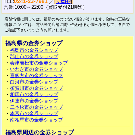
0241-23-7981
TEL:
／
営業:10:00～22:00（買取受付21時迄）
店舗情報に関しては、最新のものでない場合があります。随時の正確な
情報については、電話等で店舗に問い合わせるか調べる等して、各自で
ご確認下さいますようお願いします。
福島県の金券ショップ
・
福島市の金券ショップ
・
郡山市の金券ショップ
・
会津若松市の金券ショップ
・
いわき市の金券ショップ
・
喜多方市の金券ショップ
・
白河市の金券ショップ
・
須賀川市の金券ショップ
・
相馬市の金券ショップ
・
伊達市の金券ショップ
・
二本松市の金券ショップ
・
本宮市の金券ショップ
・
南相馬市の金券ショップ
福島県周辺の金券ショップ