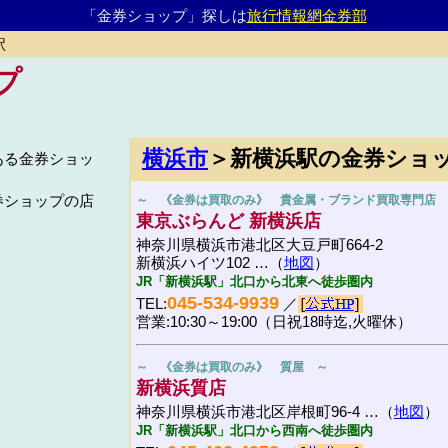
「金券ショップ」探しは
旅行情報網金券部
駅
プ
横浜市
＞新横浜駅の金券ショ
ある金券ショッ
券ショップの店
～ 《金券は買取のみ》 貴金属・ブランド買取専門店 
東京ぶらんど 新横浜店
神奈川県横浜市港北区大豆戸町664-2
新横浜ハイツ102 …（
地図
）
JR「新横浜駅」北口から北東へ徒歩圏内
045-534-9939
TEL:
／
営業:10:30～19:00（日祝18時迄,火曜休）
～ 《金券は買取のみ》 質屋 ～
新横浜質店
神奈川県横浜市港北区岸根町96-4 …（
地図
）
JR「新横浜駅」北口から西南へ徒歩圏内