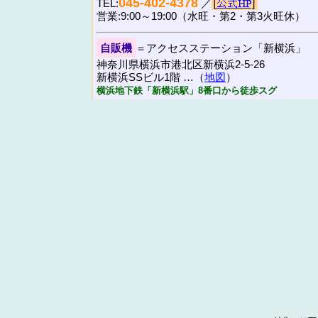
045-402-4378
TEL:
／
営業:9:00～19:00（水旺・第2・第3火旺休）
自販機
＝アクセスステーション「新横浜」
神奈川県横浜市港北区新横浜2-5-26
新横浜SSビル1階 …（
地図
）
横浜地下鉄「新横浜駅」8番口から徒歩スグ
店舗情報に関しては、最新のものでない場合があり
い合わせるか調べる等して、各自でご確認下さいま
横浜市各区の金券ショップ
青葉区
旭区
磯子区
神奈川
港南区
港北区
瀬谷区
都筑区
戸塚区
中区
保土ヶ谷区
緑区
横浜主要駅周辺の金券ショップ
・
横浜駅の金券ショップ