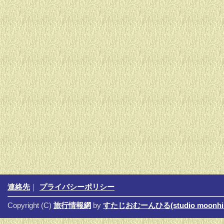
連絡先
｜
プライバシーポリシー
Copyright (C)
旅行情報網
by
すたじおむーんひる(studio moonhil