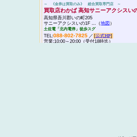
～ 《金券は買取のみ》 総合買取専門店 ～
買取店わかば 高知サニーアクシスい
高知県吾川郡いの町205
サニーアクシスいの1F …（
地図
）
土佐電「北内電停」徒歩スグ
088-802-7825
TEL:
／
営業:10:00～20:00（受付18時迄）
高知県周辺の金券ショップ
徳島県の金券ショップ
香川県の金券ショップ
愛媛県の金券ショップ
岡山県の金券ショップ
店舗情報に関しては、最新のものでない場合があり
い合わせるか調べる等して、各自でご確認下さいま