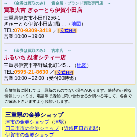
～ 《金券は買取のみ》 貴金属・ブランド買取専門店 ～
買取大吉 ぎゅーとら伊賀小田店
三重県伊賀市小田町256-1
ぎゅーとら伊賀小田店1階 …（
地図
）
070-9309-3418
TEL:
／
営業:10:00～19:00
～ 《金券は買取のみ》 古本店 ～
ふるいち 忍者シティー店
三重県伊賀市平野城北町145 …（
地図
）
0595-21-8630
TEL:
／
営業:10:00～22:00（受付20時迄）
店舗情報に関しては、最新のものでない場合があります。随時の正確な
情報については、電話等で店舗に問い合わせるか調べる等して、各自で
ご確認下さいますようお願いします。
三重県の金券ショップ
津市の金券ショップ
（
津駅
）
四日市市の金券ショップ
（
近鉄四日市市駅
）
伊賀市の金券ショップ