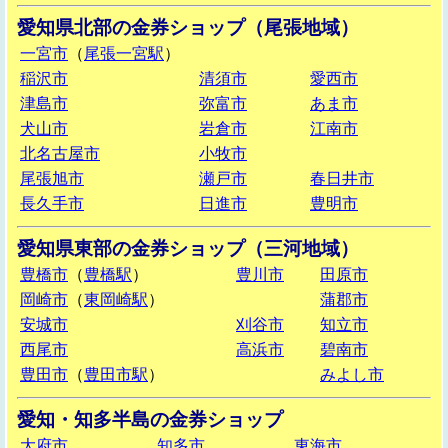
愛知県北部の金券ショップ（尾張地域）
一宮市
（
尾張一宮駅
）
稲沢市
清須市
愛西市
津島市
弥富市
あま市
犬山市
岩倉市
江南市
北名古屋市
小牧市
尾張旭市
瀬戸市
春日井市
長久手市
日進市
豊明市
愛知県東部の金券ショップ（三河地域）
豊橋市
（
豊橋駅
）
豊川市
田原市
岡崎市
（
東岡崎駅
）
蒲郡市
安城市
刈谷市
知立市
西尾市
高浜市
碧南市
豊田市
（
豊田市駅
）
みよし市
愛知・知多半島の金券ショップ
大府市
知多市
東海市