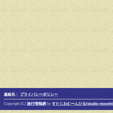
連絡先
｜
プライバシーポリシー
Copyright (C)
旅行情報網
by
すたじおむーんひる(studio moonhil