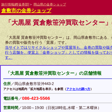
旅行情報網[金券部]
＞
岡山県の金券ショップ
倉敷市の金券ショップ
「大黒屋 質倉敷笹沖買取センター
「大黒屋 質倉敷笹沖買取センター」は、岡山県倉敷市にある、
券の買取や販売を行う「質屋」です。
当サイトではリサイクルショップや質屋等も、金券の買取や販
行う店舗を、便宜上「金券ショップ」としての情報を扱ってお
す。
「大黒屋 質倉敷笹沖買取センター」の店舗情報
住所
／岡山県倉敷市笹沖443-2
アクセスは地図内「拡大地図を表示」を参照（
アクセスの調べ方
）
086-423-5566
電話番号
／
営業時間
／10:00～19:00（日祝18時迄,水曜・第二木曜休）