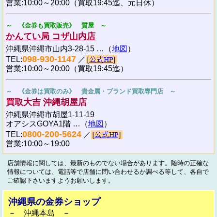
営業:10:00～20:00（買取19:45迄、元日休）
～ 《金券も買取販売》 質屋 ～
かんてい局 コザ山内店
沖縄県沖縄市山内3-28-15 …（
地図
）
098-930-1147
TEL:
／
営業:10:00～20:00（買取19:45迄）
～ 《金券は買取のみ》 貴金属・ブランド買取専門店 ～
買取大吉 沖縄胡屋店
沖縄県沖縄市胡屋1-11-19
オアシスGOYA1階 …（
地図
）
0800-200-5624
TEL:
／
営業:10:00～19:00
店舗情報に関しては、最新のものでない場合があります。随時の正確な
情報については、電話等で店舗に問い合わせるか調べる等して、各自で
ご確認下さいますようお願いします。
沖縄県の金券ショップ
－ 沖縄本島 －