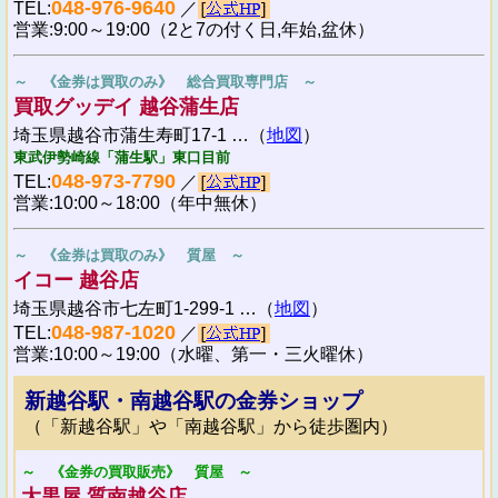
048-976-9640
TEL:
／
営業:9:00～19:00（2と7の付く日,年始,盆休）
～ 《金券は買取のみ》 総合買取専門店 ～
買取グッデイ 越谷蒲生店
埼玉県越谷市蒲生寿町17-1 …（
地図
）
東武伊勢崎線「蒲生駅」東口目前
048-973-7790
TEL:
／
営業:10:00～18:00（年中無休）
～ 《金券は買取のみ》 質屋 ～
イコー 越谷店
埼玉県越谷市七左町1-299-1 …（
地図
）
048-987-1020
TEL:
／
営業:10:00～19:00（水曜、第一・三火曜休）
新越谷駅・南越谷駅の金券ショップ
（「新越谷駅」や「南越谷駅」から徒歩圏内）
～ 《金券の買取販売》 質屋 ～
大黒屋 質南越谷店