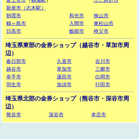
富士見市
（
鶴瀬駅
）
ふじみ野市
新座市（志木駅）
朝霞市
和光市
狭山市
鶴ヶ島市
入間市
東松山市
日高市
飯能市
秩父市
埼玉県東部の金券ショップ（越谷市・草加市周
辺）
春日部市
久喜市
吉川市
越谷市
草加市
三郷市
幸手市
蓮田市
白岡市
羽生市
加須市
行田市
埼玉県北部の金券ショップ（熊谷市・深谷市周
辺）
熊谷市
深谷市
本庄市