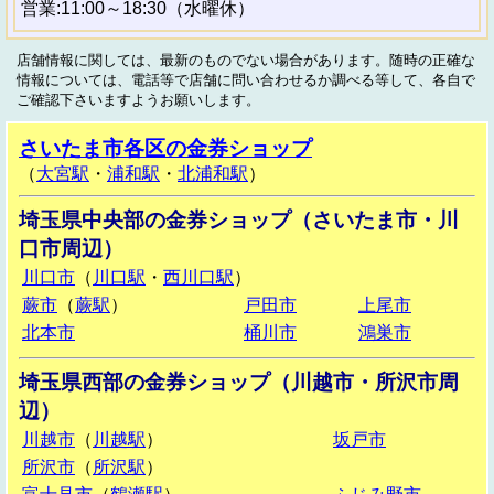
営業:11:00～18:30（水曜休）
店舗情報に関しては、最新のものでない場合があります。随時の正確な
情報については、電話等で店舗に問い合わせるか調べる等して、各自で
ご確認下さいますようお願いします。
さいたま市各区の金券ショップ
（
大宮駅
・
浦和駅
・
北浦和駅
）
埼玉県中央部の金券ショップ（さいたま市・川
口市周辺）
川口市
（
川口駅
・
西川口駅
）
蕨市
（
蕨駅
）
戸田市
上尾市
北本市
桶川市
鴻巣市
埼玉県西部の金券ショップ（川越市・所沢市周
辺）
川越市
（
川越駅
）
坂戸市
所沢市
（
所沢駅
）