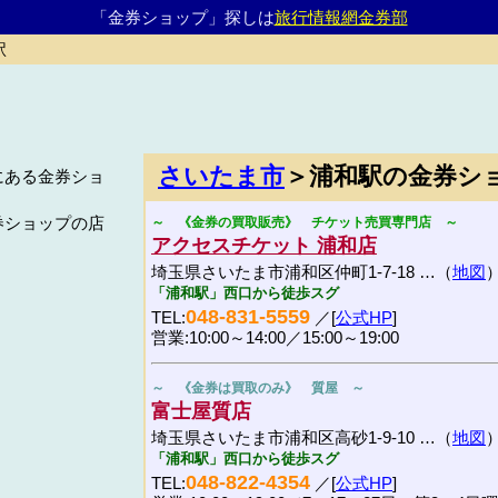
「金券ショップ」探しは
旅行情報網金券部
駅
さいたま市
＞浦和駅の金券シ
にある金券ショ
。
券ショップの店
～ 《金券の買取販売》 チケット売買専門店 ～
アクセスチケット 浦和店
埼玉県さいたま市浦和区仲町1-7-18 …（
地図
「浦和駅」西口から徒歩スグ
048-831-5559
TEL:
／[
公式HP
]
営業:10:00～14:00／15:00～19:00
～ 《金券は買取のみ》 質屋 ～
富士屋質店
埼玉県さいたま市浦和区高砂1-9-10 …（
地図
「浦和駅」西口から徒歩スグ
048-822-4354
TEL:
／[
公式HP
]