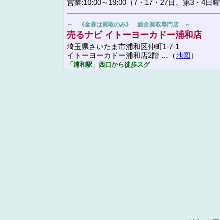
営業:10:00～19:00（7・17・27日、第3・4
～ 《金券は買取のみ》 総合買取専門店 ～
売るナビ イトーヨーカドー浦和店
埼玉県さいたま市浦和区仲町1-7-1
イトーヨーカドー浦和店2階 …（
地図
）
「浦和駅」西口から徒歩スグ
048-767-3381
TEL:
／
営業:10:00～19:00
～ 《金券は買取のみ》 貴金属・ブランド買取専門店 
ジュエルカフェ 浦和パルコ店
埼玉県さいたま市浦和区東高砂町11-1浦和パル
「浦和駅」東口から徒歩スグ
048-611-8446
TEL:
／[
公式HP
]
営業:10:00～21:00
～ 《金券は買取のみ》 質屋 ～
大黒屋 質浦和買取センター
埼玉県さいたま市浦和区東高砂町14-4
サンライズハスミ1F …（
地図
）
「浦和駅」東口から徒歩スグ