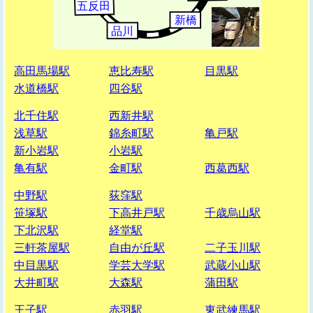
高田馬場駅
恵比寿駅
目黒駅
水道橋駅
四谷駅
北千住駅
西新井駅
浅草駅
錦糸町駅
亀戸駅
新小岩駅
小岩駅
亀有駅
金町駅
西葛西駅
中野駅
荻窪駅
笹塚駅
下高井戸駅
千歳烏山駅
下北沢駅
経堂駅
三軒茶屋駅
自由が丘駅
二子玉川駅
中目黒駅
学芸大学駅
武蔵小山駅
大井町駅
大森駅
蒲田駅
王子駅
赤羽駅
東武練馬駅