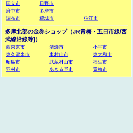
国立市
日野市
府中市
多摩市
調布市
稲城市
狛江市
多摩北部の金券ショップ（JR青梅・五日市線/西
武線沿線等]）
西東京市
清瀬市
小平市
東久留米市
東村山市
東大和市
昭島市
武蔵村山市
福生市
羽村市
あきる野市
青梅市