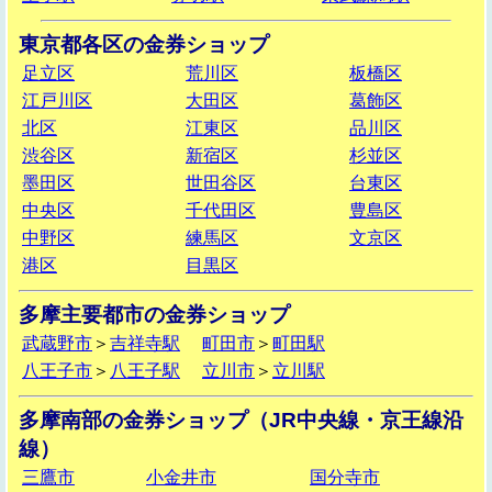
東京都各区の金券ショップ
足立区
荒川区
板橋区
江戸川区
大田区
葛飾区
北区
江東区
品川区
渋谷区
新宿区
杉並区
墨田区
世田谷区
台東区
中央区
千代田区
豊島区
中野区
練馬区
文京区
港区
目黒区
多摩主要都市の金券ショップ
武蔵野市
＞
吉祥寺駅
町田市
＞
町田駅
八王子市
＞
八王子駅
立川市
＞
立川駅
多摩南部の金券ショップ（JR中央線・京王線沿
線）
三鷹市
小金井市
国分寺市