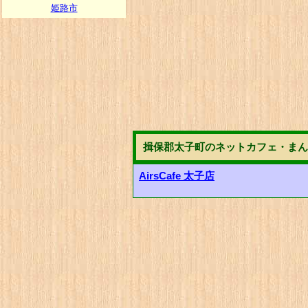
姫路市
揖保郡太子町のネットカフェ・まん
AirsCafe 太子店