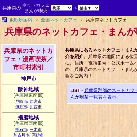
ネットカフェ
兵庫県の
＞
まんが喫茶
仮眠所案内
全国ネットカフェ
兵庫県ネットカフェ
兵庫県のネットカフェ・まんが
兵庫県のネットカ
兵庫県にあるネットカフェ・まん
介を紹介
。兵庫県の地図による位
フェ・漫画喫茶／
に、住所・電話番号・公式ホーム
市町村索引
の、兵庫県のネットカフェ・まん
報をご案内！
神戸市
阪神地域
LIST
-
兵庫県郡部のネットカフ
[兵庫県東南部]
んが喫茶一覧表を表示
-
-
尼崎市
/
西宮市
伊丹市
/
川西市
播磨地域
[兵庫県西南部]
明石市
/
三木市
加古川市
/
高砂市