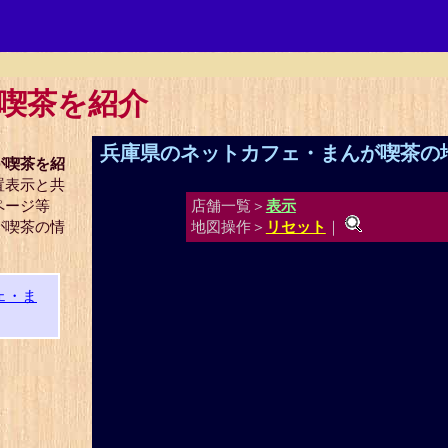
喫茶を紹介
兵庫県のネットカフェ・まんが喫茶の
が喫茶を紹
置表示と共
ページ等
店舗一覧＞
表示
が喫茶の情
地図操作＞
リセット
｜
ェ・ま