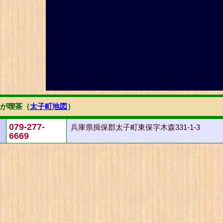
が喫茶（
太子町地図
）
079-277-
兵庫県揖保郡太子町東保字木森331-1-3
6669