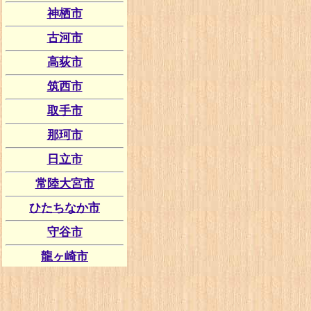
神栖市
古河市
高荻市
筑西市
取手市
那珂市
日立市
常陸大宮市
ひたちなか市
守谷市
龍ヶ崎市