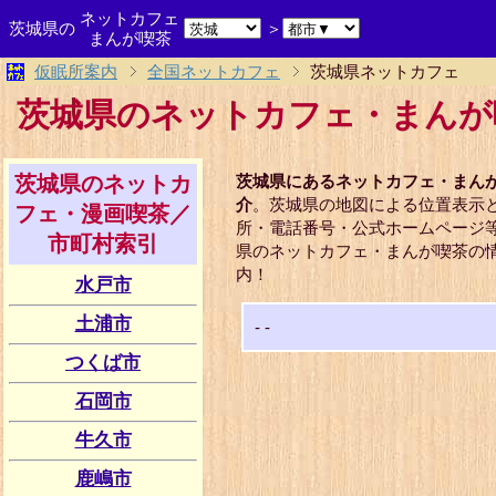
ネットカフェ
茨城県の
＞
まんが喫茶
仮眠所案内
全国ネットカフェ
茨城県ネットカフェ
茨城県のネットカフェ・まんが
茨城県のネットカ
茨城県にあるネットカフェ・まん
介
。茨城県の地図による位置表示
フェ・漫画喫茶／
所・電話番号・公式ホームページ
市町村索引
県のネットカフェ・まんが喫茶の
内！
水戸市
土浦市
-
-
つくば市
石岡市
牛久市
鹿嶋市