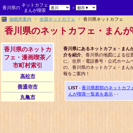
ネットカフェ
香川県の
＞
まんが喫茶
仮眠所案内
全国ネットカフェ
香川県ネットカフェ
香川県のネットカフェ・まんが
香川県のネットカ
香川県にあるネットカフェ・まん
介を紹介
。香川県の地図による位
フェ・漫画喫茶／
に、住所・電話番号・公式ホーム
市町村索引
の、香川県のネットカフェ・まん
報をご案内！
高松市
善通寺市
LIST
-
香川県郡部のネットカフ
んが喫茶一覧表を表示
-
-
丸亀市