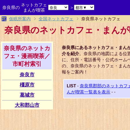
ネットカフェ
奈良県の
＞
まんが喫茶
仮眠所案内
全国ネットカフェ
奈良県ネットカフェ
奈良県のネットカフェ・まんが
奈良県のネットカ
奈良県にあるネットカフェ・まん
介を紹介
。奈良県の地図による位
フェ・漫画喫茶／
に、住所・電話番号・公式ホーム
市町村索引
の、奈良県のネットカフェ・まん
報をご案内！
奈良市
橿原市
LIST
-
奈良県郡部のネットカフ
んが喫茶一覧表を表示
-
-
葛城市
大和郡山市